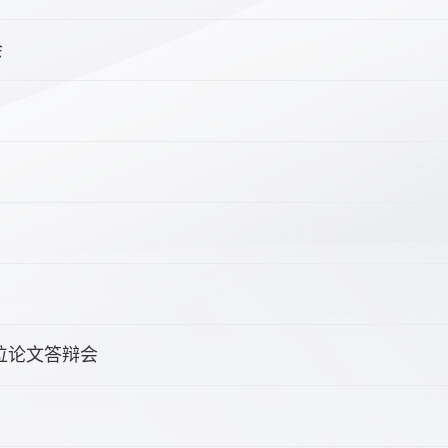
会
位论文答辩会