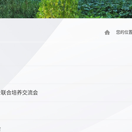
您的位
士联合培养交流会
会